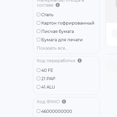
Материал(ы) отхода в
составе
Сталь
Картон гофрированный
Писчая бумага
Бумага для печати
Показать все...
Код переработки
40 FE
21 PAP
41 ALU
Код ФККО
46000000000