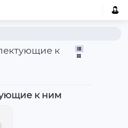
плектующие к
ующие к ним