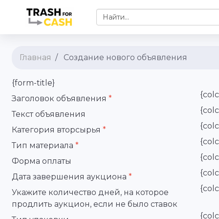
Найти...
Главная
Создание нового объявления
{form-title}
{colc
Заголовок объявления
*
{col
Текст объявления
{col
Категория вторсырья
*
{col
Тип материала
*
{col
Форма оплаты
{col
Дата завершения аукциона
*
{col
Укажите количество дней, на которое
продлить аукцион, если не было ставок
{col