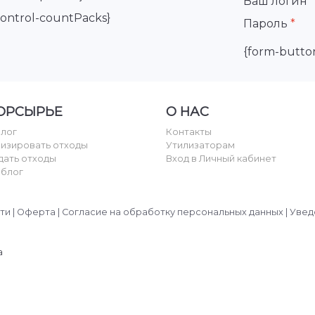
Ваш логин
*
control-countPacks}
Пароль
*
{form-butto
ОРСЫРЬЕ
О НАС
алог
Контакты
лизировать отходы
Утилизаторам
дать отходы
Вход в Личный кабинет
 блог
ти
|
Оферта
|
Согласие на обработку персональных данных
|
Увед
а