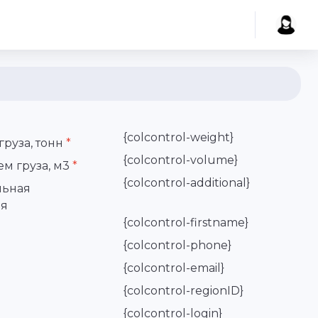
{colcontrol-weight}
груза, тонн
*
{colcontrol-volume}
м груза, м3
*
{colcontrol-additional}
льная
я
{colcontrol-firstname}
{colcontrol-phone}
{colcontrol-email}
{colcontrol-regionID}
{colcontrol-login}