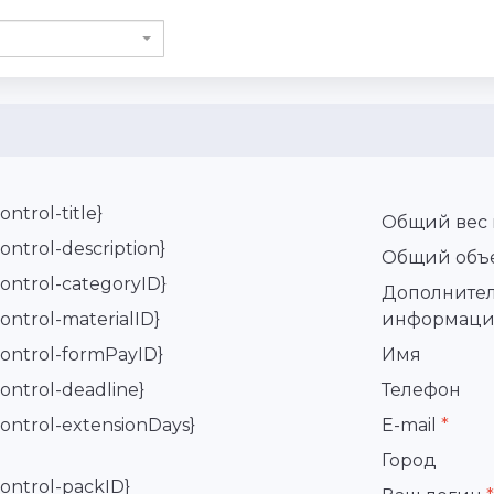
ontrol-title}
Общий вес 
control-description}
Общий объе
control-categoryID}
Дополните
control-materialID}
информаци
control-formPayID}
Имя
control-deadline}
Телефон
control-extensionDays}
E-mail
*
Город
control-packID}