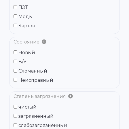
ПЭТ
Медь
Картон
Состояние
Новый
Б/У
Сломанный
Неисправный
Степень загрязнения
чистый
загрязненный
слабозагрязнённый